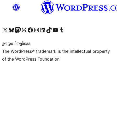
Visit our X (formerly Twitter) account
Visit our Bluesky account
Visit our Mastodon account
Visit our Threads account
Visit our Facebook page
Visit our Instagram account
Visit our LinkedIn account
Visit our TikTok account
Visit our YouTube channel
Visit our Tumblr account
კოდი პოეზიაა.
The WordPress® trademark is the intellectual property
of the WordPress Foundation.