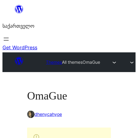
შიგთავსზე
გადასვლა
საქართველო
Get WordPress
Themes
All themes
OmaGue
OmaGue
dhenycahyoe