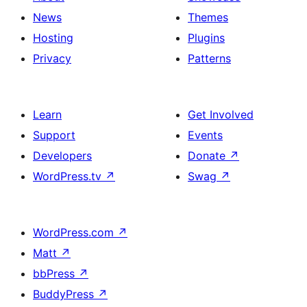
News
Themes
Hosting
Plugins
Privacy
Patterns
Learn
Get Involved
Support
Events
Developers
Donate
↗
WordPress.tv
↗
Swag
↗
WordPress.com
↗
Matt
↗
bbPress
↗
BuddyPress
↗