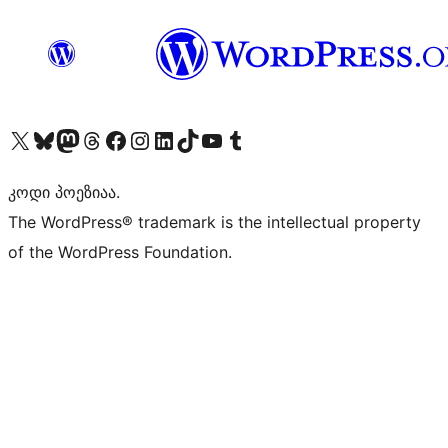
Visit our X (formerly Twitter) account
Visit our Bluesky account
Visit our Mastodon account
Visit our Threads account
Visit our Facebook page
Visit our Instagram account
Visit our LinkedIn account
Visit our TikTok account
Visit our YouTube channel
Visit our Tumblr account
კოდი პოეზიაა.
The WordPress® trademark is the intellectual property
of the WordPress Foundation.