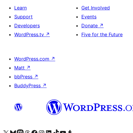
Learn
Get Involved
Support
Events
Developers
Donate
↗
WordPress.tv
↗
Five for the Future
WordPress.com
↗
Matt
↗
bbPress
↗
BuddyPress
↗
Visit our X (formerly Twitter) account
Visit our Bluesky account
Visit our Mastodon account
Visit our Threads account
Visit our Facebook page
Visit our Instagram account
Visit our LinkedIn account
Visit our TikTok account
Visit our YouTube channel
Visit our Tumblr account