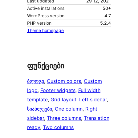
Last updated
29 12, 2021
Active installations
50+
WordPress version
4.7
PHP version
5.2.4
Theme homepage
ფუნქციები
ბლოგი
, 
Custom colors
, 
Custom
logo
, 
Footer widgets
, 
Full width
template
, 
Grid layout
, 
Left sidebar
, 
სიახლეები
, 
One column
, 
Right
sidebar
, 
Three columns
, 
Translation
ready
, 
Two columns