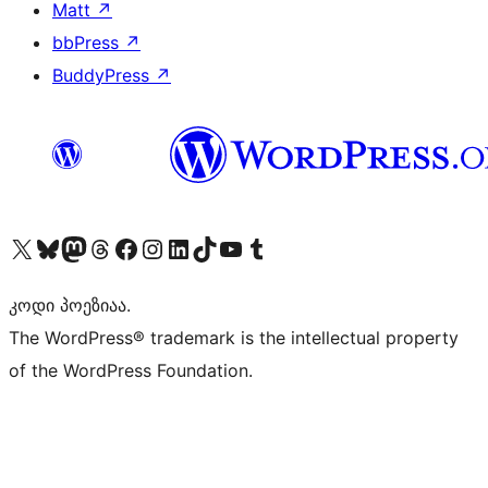
Matt
↗
bbPress
↗
BuddyPress
↗
Visit our X (formerly Twitter) account
Visit our Bluesky account
Visit our Mastodon account
Visit our Threads account
Visit our Facebook page
Visit our Instagram account
Visit our LinkedIn account
Visit our TikTok account
Visit our YouTube channel
Visit our Tumblr account
კოდი პოეზიაა.
The WordPress® trademark is the intellectual property
of the WordPress Foundation.