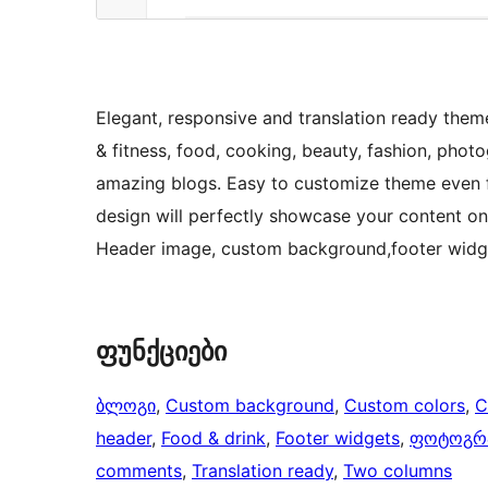
Elegant, responsive and translation ready theme.
& fitness, food, cooking, beauty, fashion, phot
amazing blogs. Easy to customize theme even 
design will perfectly showcase your content on 
Header image, custom background,footer widg
ფუნქციები
ბლოგი
, 
Custom background
, 
Custom colors
, 
C
header
, 
Food & drink
, 
Footer widgets
, 
ფოტოგრ
comments
, 
Translation ready
, 
Two columns