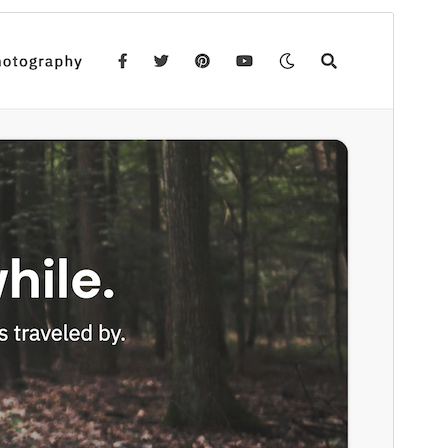
გადახედვა
ჩამოტვირთვა
ვერსია
1.6
Last updated
21 10, 2025
Active installations
200+
WordPress version
5.3
PHP version
7.0
Theme homepage