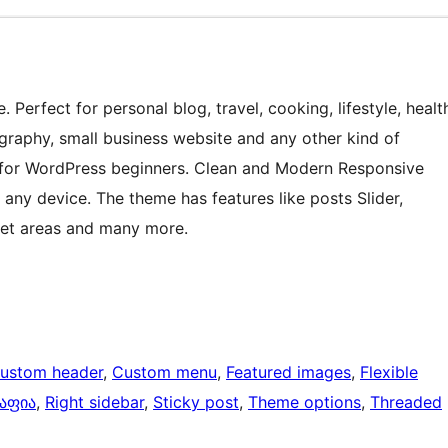
 Perfect for personal blog, travel, cooking, lifestyle, healt
ography, small business website and any other kind of
for WordPress beginners. Clean and Modern Responsive
any device. The theme has features like posts Slider,
et areas and many more.
ustom header
, 
Custom menu
, 
Featured images
, 
Flexible
აფია
, 
Right sidebar
, 
Sticky post
, 
Theme options
, 
Threaded