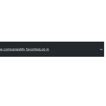
me companies
My favorites
Log in