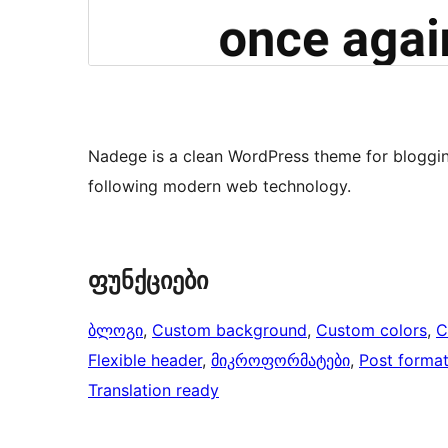
Nadege is a clean WordPress theme for bloggin
following modern web technology.
ფუნქციები
ბლოგი
, 
Custom background
, 
Custom colors
, 
C
Flexible header
, 
მიკროფორმატები
, 
Post forma
Translation ready