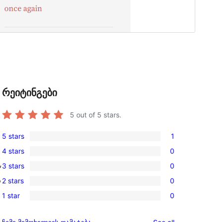
რეიტინგები
5
out of 5 stars.
5 stars
1
1
4 stars
0
5-
0
, 
3 stars
0
star
4-
0
, 
review
2 stars
0
star
3-
0
reviews
1 star
0
star
2-
0
reviews
star
1-
reviews