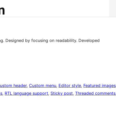
g. Designed by focusing on readability. Developed
ustom header
, 
Custom menu
, 
Editor style
, 
Featured images
ts
, 
RTL language support
, 
Sticky post
, 
Threaded comments