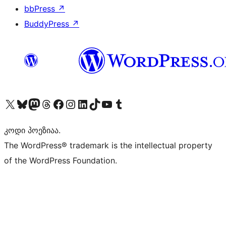
bbPress
↗
BuddyPress
↗
Visit our X (formerly Twitter) account
Visit our Bluesky account
Visit our Mastodon account
Visit our Threads account
Visit our Facebook page
Visit our Instagram account
Visit our LinkedIn account
Visit our TikTok account
Visit our YouTube channel
Visit our Tumblr account
კოდი პოეზიაა.
The WordPress® trademark is the intellectual property
of the WordPress Foundation.