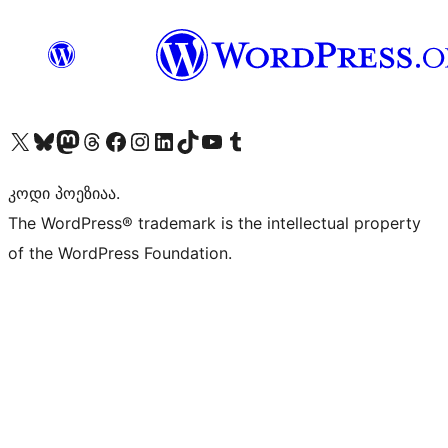
Visit our X (formerly Twitter) account
Visit our Bluesky account
Visit our Mastodon account
Visit our Threads account
Visit our Facebook page
Visit our Instagram account
Visit our LinkedIn account
Visit our TikTok account
Visit our YouTube channel
Visit our Tumblr account
კოდი პოეზიაა.
The WordPress® trademark is the intellectual property
of the WordPress Foundation.