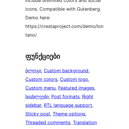
include unlimited colors and social
icons. Compatible with Gutenberg.
Demo here:
https://crestaproject.com/demo/lon
tano/
ფუნქციები
ბლოგი
, 
Custom background
, 
Custom colors
, 
Custom logo
, 
Custom menu
, 
Featured images
, 
სიახლეები
, 
Post formats
, 
Right
sidebar
, 
RTL language support
, 
Sticky post
, 
Theme options
, 
Threaded comments
, 
Translation