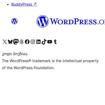
BuddyPress
↗
Visit our X (formerly Twitter) account
Visit our Bluesky account
Visit our Mastodon account
Visit our Threads account
Visit our Facebook page
Visit our Instagram account
Visit our LinkedIn account
Visit our TikTok account
Visit our YouTube channel
Visit our Tumblr account
კოდი პოეზიაა.
The WordPress® trademark is the intellectual property
of the WordPress Foundation.