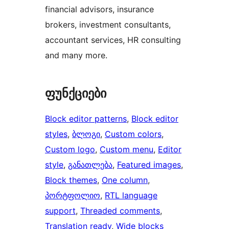
financial advisors, insurance
brokers, investment consultants,
accountant services, HR consulting
and many more.
ფუნქციები
Block editor patterns
, 
Block editor
styles
, 
ბლოგი
, 
Custom colors
, 
Custom logo
, 
Custom menu
, 
Editor
style
, 
განათლება
, 
Featured images
, 
Block themes
, 
One column
, 
პორტფოლიო
, 
RTL language
support
, 
Threaded comments
, 
Translation ready
, 
Wide blocks