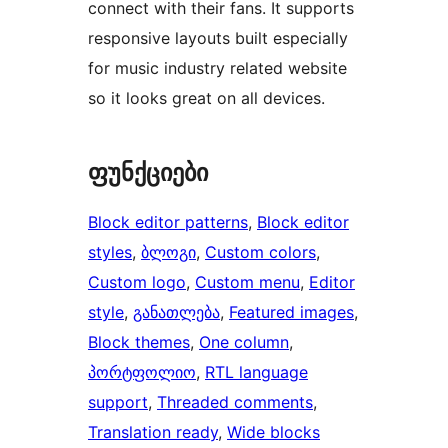
connect with their fans. It supports
responsive layouts built especially
for music industry related website
so it looks great on all devices.
ფუნქციები
Block editor patterns
, 
Block editor
styles
, 
ბლოგი
, 
Custom colors
, 
Custom logo
, 
Custom menu
, 
Editor
style
, 
განათლება
, 
Featured images
, 
Block themes
, 
One column
, 
პორტფოლიო
, 
RTL language
support
, 
Threaded comments
, 
Translation ready
, 
Wide blocks