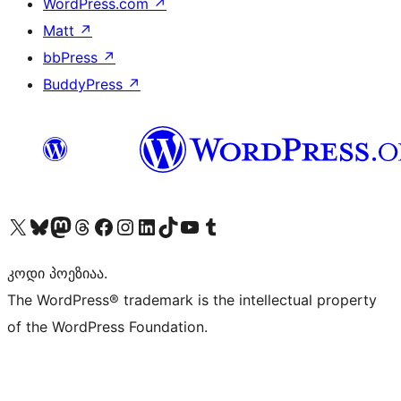
WordPress.com
↗
Matt
↗
bbPress
↗
BuddyPress
↗
Visit our X (formerly Twitter) account
Visit our Bluesky account
Visit our Mastodon account
Visit our Threads account
Visit our Facebook page
Visit our Instagram account
Visit our LinkedIn account
Visit our TikTok account
Visit our YouTube channel
Visit our Tumblr account
კოდი პოეზიაა.
The WordPress® trademark is the intellectual property
of the WordPress Foundation.