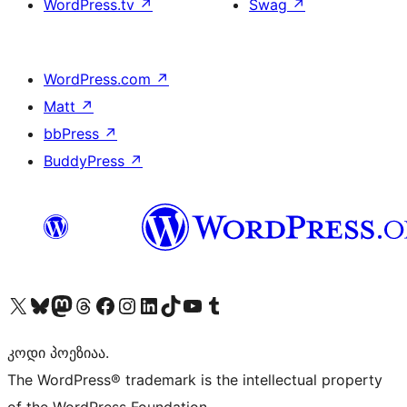
WordPress.tv
↗
Swag
↗
WordPress.com
↗
Matt
↗
bbPress
↗
BuddyPress
↗
Visit our X (formerly Twitter) account
Visit our Bluesky account
Visit our Mastodon account
Visit our Threads account
Visit our Facebook page
Visit our Instagram account
Visit our LinkedIn account
Visit our TikTok account
Visit our YouTube channel
Visit our Tumblr account
კოდი პოეზიაა.
The WordPress® trademark is the intellectual property