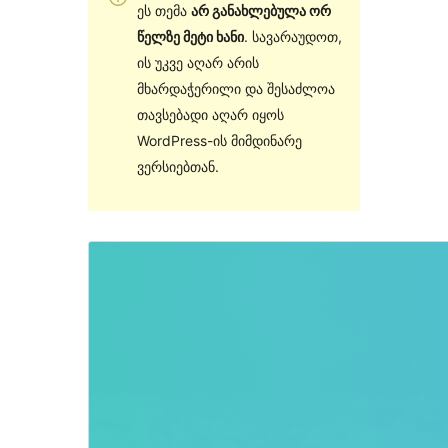
ეს თემა
არ განახლებულა ორ
წელზე მეტი ხანი
. სავარაუდოთ,
ის უკვე აღარ არის
მხარდაჭერილი და შესაძლოა
თავსებადი აღარ იყოს
WordPress-ის მიმდინარე
ვერსიებთან.