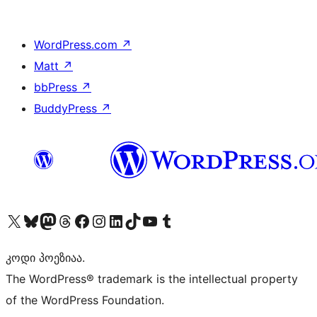
WordPress.com
↗
Matt
↗
bbPress
↗
BuddyPress
↗
Visit our X (formerly Twitter) account
Visit our Bluesky account
Visit our Mastodon account
Visit our Threads account
Visit our Facebook page
Visit our Instagram account
Visit our LinkedIn account
Visit our TikTok account
Visit our YouTube channel
Visit our Tumblr account
კოდი პოეზიაა.
The WordPress® trademark is the intellectual property
of the WordPress Foundation.