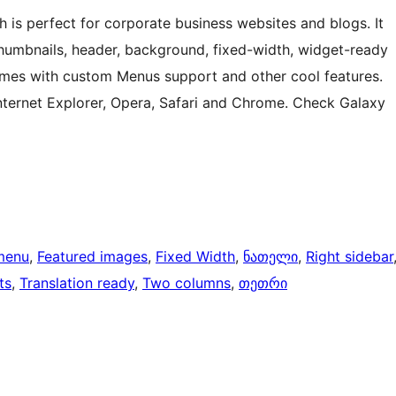
 is perfect for corporate business websites and blogs. It
thumbnails, header, background, fixed-width, widget-ready
es with custom Menus support and other cool features.
Internet Explorer, Opera, Safari and Chrome. Check Galaxy
menu
, 
Featured images
, 
Fixed Width
, 
ნათელი
, 
Right sidebar
ts
, 
Translation ready
, 
Two columns
, 
თეთრი