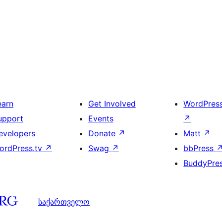
earn
Get Involved
WordPres
upport
Events
↗
evelopers
Donate
↗
Matt
↗
ordPress.tv
↗
Swag
↗
bbPress
BuddyPre
საქართველო