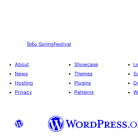
წინა
SpringFestival
About
Showcase
L
News
Themes
S
Hosting
Plugins
D
Privacy
Patterns
W