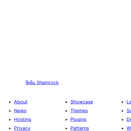
წინა
Shamrock
About
Showcase
L
News
Themes
S
Hosting
Plugins
D
Privacy
Patterns
W