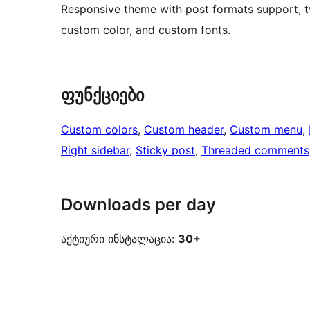
Responsive theme with post formats support, t
custom color, and custom fonts.
ფუნქციები
Custom colors
, 
Custom header
, 
Custom menu
, 
Right sidebar
, 
Sticky post
, 
Threaded comments
Downloads per day
აქტიური ინსტალაცია:
30+