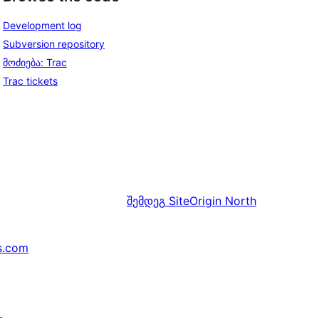
Development log
Subversion repository
მოძიება: Trac
Trac tickets
შემდეგ
SiteOrigin North
s.com
↗