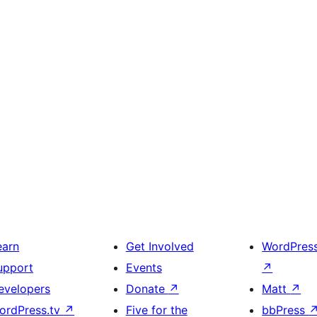
earn
Get Involved
WordPres
upport
Events
↗
evelopers
Donate
↗
Matt
↗
ordPress.tv
↗
Five for the
bbPress