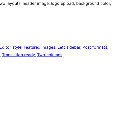
wo layouts, header image, logo upload, background color,
Editor style
, 
Featured images
, 
Left sidebar
, 
Post formats
, 
, 
Translation ready
, 
Two columns