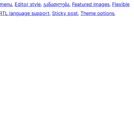
 menu
, 
Editor style
, 
განათლება
, 
Featured images
, 
Flexible
RTL language support
, 
Sticky post
, 
Theme options
, 