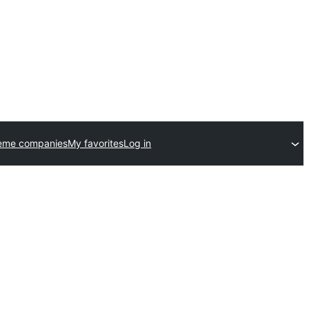
eme companies
My favorites
Log in