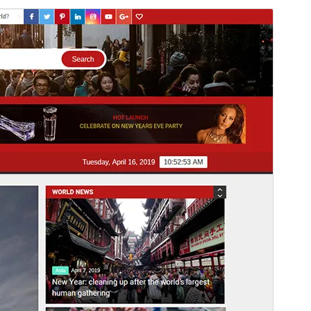
გადახედვა
ჩამოტვირთვა
ვერსია
2.0.2
Last updated
04 06, 2025
Active installations
900+
WordPress version
6.7
PHP version
7.0
Theme homepage