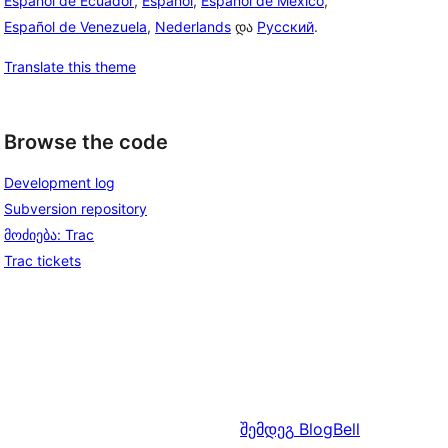
Español de Ecuador
,
Español
,
Español de México
,
Español de Venezuela
,
Nederlands
და
Русский
.
Translate this theme
Browse the code
Development log
Subversion repository
მოძიება: Trac
Trac tickets
შემდეგ
BlogBell