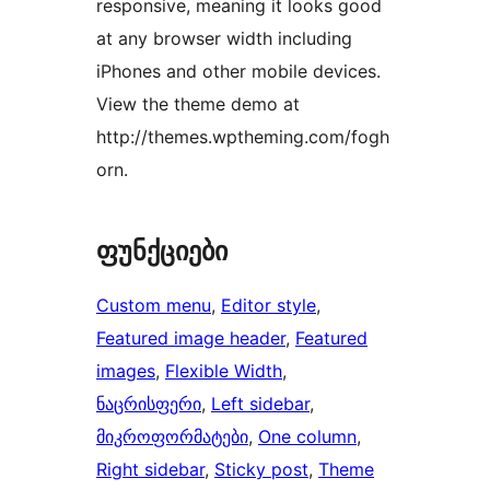
responsive, meaning it looks good
at any browser width including
iPhones and other mobile devices.
View the theme demo at
http://themes.wptheming.com/fogh
orn.
ფუნქციები
Custom menu
, 
Editor style
, 
Featured image header
, 
Featured
images
, 
Flexible Width
, 
ნაცრისფერი
, 
Left sidebar
, 
მიკროფორმატები
, 
One column
, 
Right sidebar
, 
Sticky post
, 
Theme