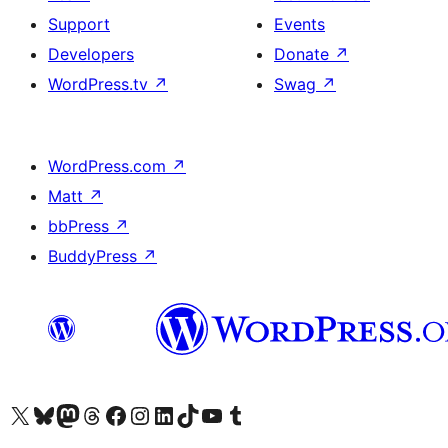
Support
Events
Developers
Donate
↗
WordPress.tv
↗
Swag
↗
WordPress.com
↗
Matt
↗
bbPress
↗
BuddyPress
↗
Visit our X (formerly Twitter) account
Visit our Bluesky account
Visit our Mastodon account
Visit our Threads account
Visit our Facebook page
Visit our Instagram account
Visit our LinkedIn account
Visit our TikTok account
Visit our YouTube channel
Visit our Tumblr account