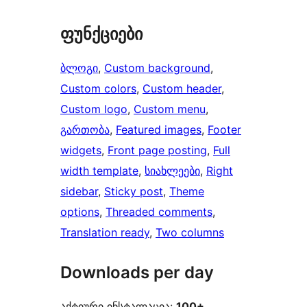
ფუნქციები
ბლოგი
, 
Custom background
, 
Custom colors
, 
Custom header
, 
Custom logo
, 
Custom menu
, 
გართობა
, 
Featured images
, 
Footer
widgets
, 
Front page posting
, 
Full
width template
, 
სიახლეები
, 
Right
sidebar
, 
Sticky post
, 
Theme
options
, 
Threaded comments
, 
Translation ready
, 
Two columns
Downloads per day
აქტიური ინსტალაცია:
100+