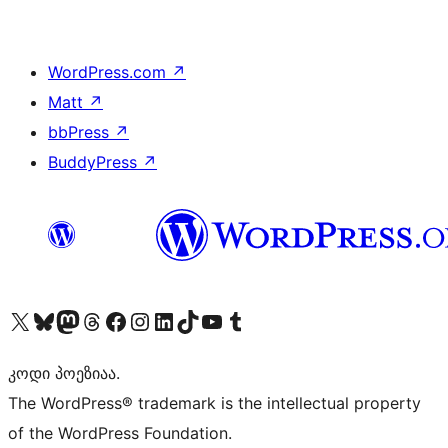
WordPress.com
↗
Matt
↗
bbPress
↗
BuddyPress
↗
Visit our X (formerly Twitter) account
Visit our Bluesky account
Visit our Mastodon account
Visit our Threads account
Visit our Facebook page
Visit our Instagram account
Visit our LinkedIn account
Visit our TikTok account
Visit our YouTube channel
Visit our Tumblr account
კოდი პოეზიაა.
The WordPress® trademark is the intellectual property
of the WordPress Foundation.