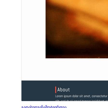
გადახედვა
ჩამოტვირთვა