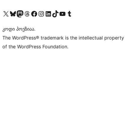
Visit our X (formerly Twitter) account
Visit our Bluesky account
Visit our Mastodon account
Visit our Threads account
Visit our Facebook page
Visit our Instagram account
Visit our LinkedIn account
Visit our TikTok account
Visit our YouTube channel
Visit our Tumblr account
კოდი პოეზიაა.
The WordPress® trademark is the intellectual property
of the WordPress Foundation.