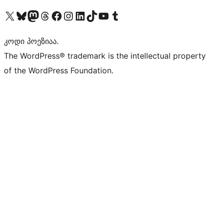
Visit our X (formerly Twitter) account
Visit our Bluesky account
Visit our Mastodon account
Visit our Threads account
Visit our Facebook page
Visit our Instagram account
Visit our LinkedIn account
Visit our TikTok account
Visit our YouTube channel
Visit our Tumblr account
კოდი პოეზიაა.
The WordPress® trademark is the intellectual property
of the WordPress Foundation.