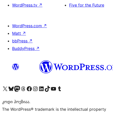
WordPress.tv
↗
Five for the Future
WordPress.com
↗
Matt
↗
bbPress
↗
BuddyPress
↗
Visit our X (formerly Twitter) account
Visit our Bluesky account
Visit our Mastodon account
Visit our Threads account
Visit our Facebook page
Visit our Instagram account
Visit our LinkedIn account
Visit our TikTok account
Visit our YouTube channel
Visit our Tumblr account
კოდი პოეზიაა.
The WordPress® trademark is the intellectual property