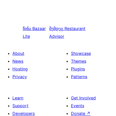
წინა
Bazaar
შემდეგ
Restaurant
Lite
Advisor
About
Showcase
News
Themes
Hosting
Plugins
Privacy
Patterns
Learn
Get Involved
Support
Events
Developers
Donate
↗