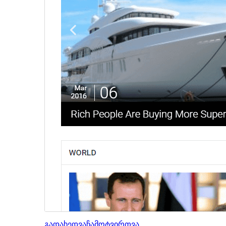
გადახედვა
ჩამოტვირთვა