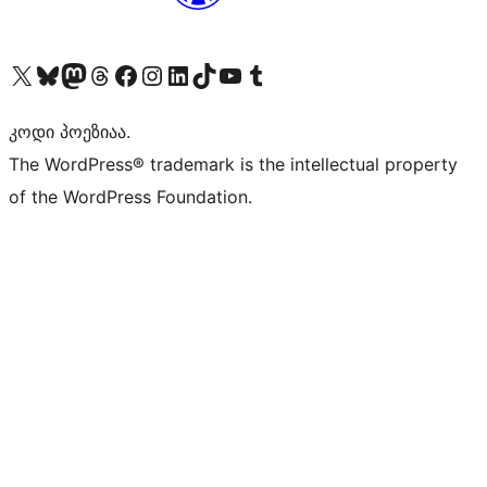
Visit our X (formerly Twitter) account
Visit our Bluesky account
Visit our Mastodon account
Visit our Threads account
Visit our Facebook page
Visit our Instagram account
Visit our LinkedIn account
Visit our TikTok account
Visit our YouTube channel
Visit our Tumblr account
კოდი პოეზიაა.
The WordPress® trademark is the intellectual property
of the WordPress Foundation.