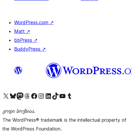
WordPress.com
↗
Matt
↗
bbPress
↗
BuddyPress
↗
Visit our X (formerly Twitter) account
Visit our Bluesky account
Visit our Mastodon account
Visit our Threads account
Visit our Facebook page
Visit our Instagram account
Visit our LinkedIn account
Visit our TikTok account
Visit our YouTube channel
Visit our Tumblr account
კოდი პოეზიაა.
The WordPress® trademark is the intellectual property of
the WordPress Foundation.