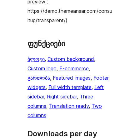
preview :
https://demo.themeansar.com/consu
ltup/transparent/)
ფუნქციები
ბლოგი
, 
Custom background
, 
Custom logo
, 
E-commerce
, 
გართობა
, 
Featured images
, 
Footer
widgets
, 
Full width template
, 
Left
sidebar
, 
Right sidebar
, 
Three
columns
, 
Translation ready
, 
Two
columns
Downloads per day