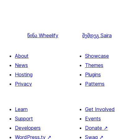
წინა
Wheelify
შემდეგ
Saira
About
Showcase
News
Themes
Hosting
Plugins
Privacy
Patterns
Learn
Get Involved
Support
Events
Developers
Donate
↗
WordPress.tv
↗
Swag
↗