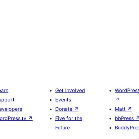
earn
Get Involved
WordPres
upport
Events
↗
evelopers
Donate
↗
Matt
↗
ordPress.tv
↗
Five for the
bbPress
Future
BuddyPre