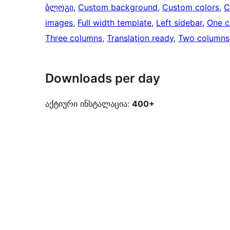
ბლოგი
, 
Custom background
, 
Custom colors
, 
C
images
, 
Full width template
, 
Left sidebar
, 
One c
Three columns
, 
Translation ready
, 
Two columns
Downloads per day
აქტიური ინსტალაცია:
400+