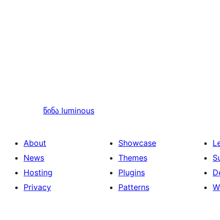
წინა
luminous
About
Showcase
L
News
Themes
S
Hosting
Plugins
D
Privacy
Patterns
W