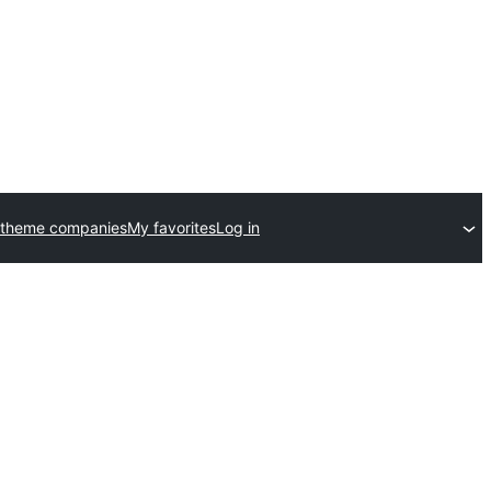
 theme companies
My favorites
Log in