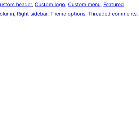
ustom header
, 
Custom logo
, 
Custom menu
, 
Featured
olumn
, 
Right sidebar
, 
Theme options
, 
Threaded comments
,