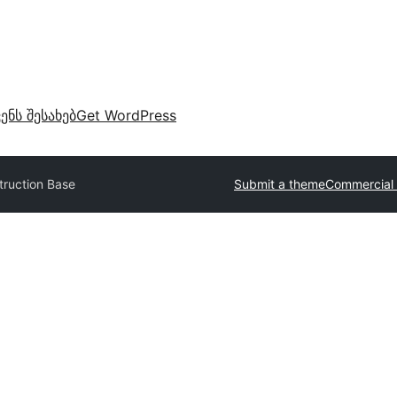
ვენს შესახებ
Get WordPress
truction Base
Submit a theme
Commercial