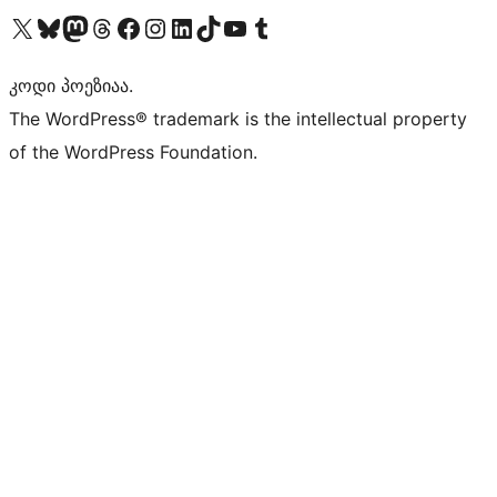
Visit our X (formerly Twitter) account
Visit our Bluesky account
Visit our Mastodon account
Visit our Threads account
Visit our Facebook page
Visit our Instagram account
Visit our LinkedIn account
Visit our TikTok account
Visit our YouTube channel
Visit our Tumblr account
კოდი პოეზიაა.
The WordPress® trademark is the intellectual property
of the WordPress Foundation.