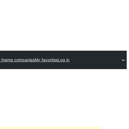
 theme companies
My favorites
Log in