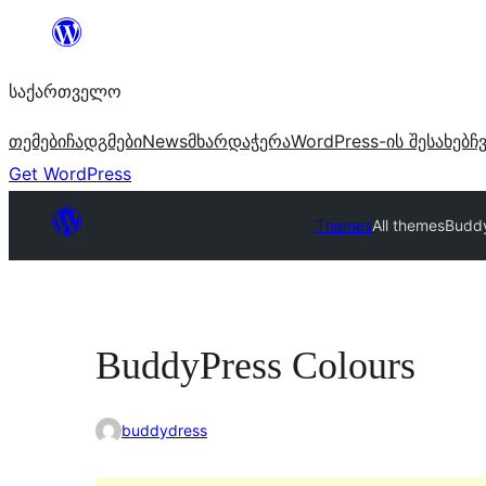
შიგთავსზე
გადასვლა
საქართველო
თემები
ჩადგმები
News
მხარდაჭერა
WordPress-ის შესახებ
ჩ
Get WordPress
Themes
All themes
Buddy
BuddyPress Colours
buddydress