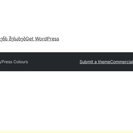
ვენს შესახებ
Get WordPress
Press Colours
Submit a theme
Commercial