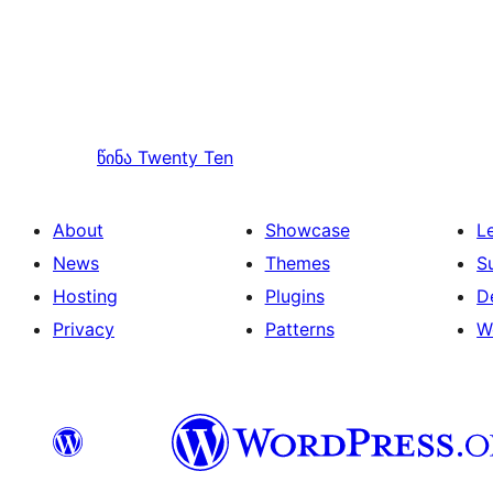
წინა
Twenty Ten
About
Showcase
L
News
Themes
S
Hosting
Plugins
D
Privacy
Patterns
W