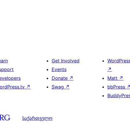
earn
Get Involved
WordPres
upport
Events
↗
evelopers
Donate
↗
Matt
↗
ordPress.tv
↗
Swag
↗
bbPress
BuddyPre
საქართველო