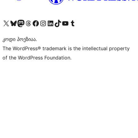
Visit our X (formerly Twitter) account
Visit our Bluesky account
Visit our Mastodon account
Visit our Threads account
Visit our Facebook page
Visit our Instagram account
Visit our LinkedIn account
Visit our TikTok account
Visit our YouTube channel
Visit our Tumblr account
კოდი პოეზიაა.
The WordPress® trademark is the intellectual property
of the WordPress Foundation.