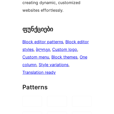
creating dynamic, customized
websites effortlessly.
ფუნქციები
Block editor patterns
, 
Block editor
styles
, 
ბლოგი
, 
Custom logo
, 
Custom menu
, 
Block themes
, 
One
column
, 
Style variations
, 
Translation ready
Patterns