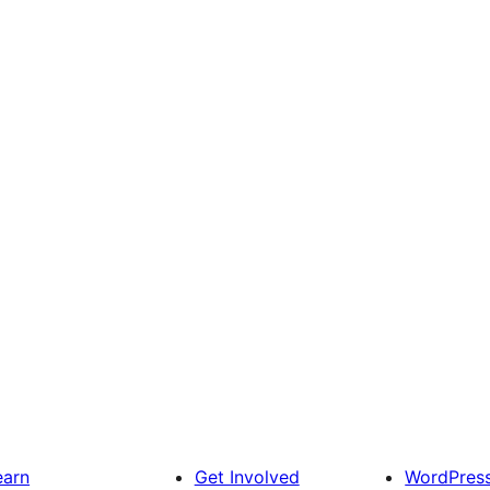
earn
Get Involved
WordPres