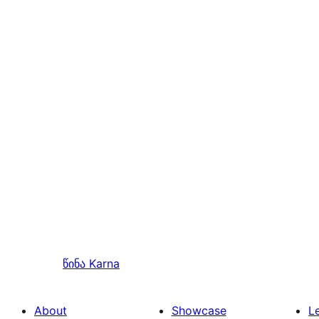
წინა
Karna
About
Showcase
L