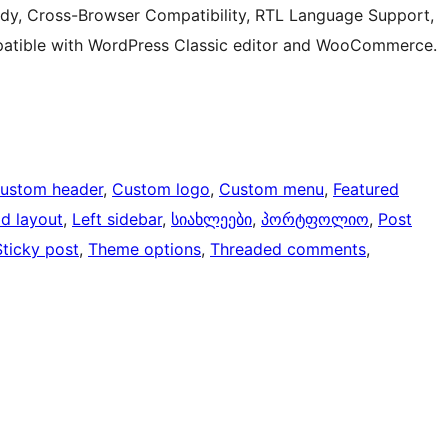
eady, Cross-Browser Compatibility, RTL Language Support,
mpatible with WordPress Classic editor and WooCommerce.
ustom header
, 
Custom logo
, 
Custom menu
, 
Featured
id layout
, 
Left sidebar
, 
სიახლეები
, 
პორტფოლიო
, 
Post
Sticky post
, 
Theme options
, 
Threaded comments
, 