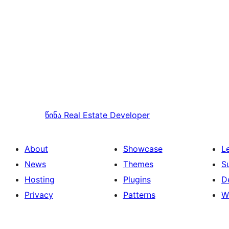
წინა
Real Estate Developer
About
Showcase
L
News
Themes
S
Hosting
Plugins
D
Privacy
Patterns
W