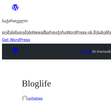
შიგთავსზე
გადასვლა
საქართველო
თემები
ჩადგმები
News
მხარდაჭერა
WordPress-ის შესახებ
ჩ
Get WordPress
Themes
All themes
B
Bloglife
unfoldwp