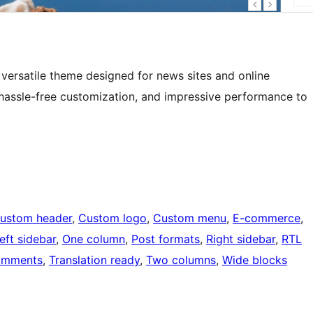
d versatile theme designed for news sites and online
, hassle-free customization, and impressive performance to
ustom header
, 
Custom logo
, 
Custom menu
, 
E-commerce
, 
eft sidebar
, 
One column
, 
Post formats
, 
Right sidebar
, 
RTL
omments
, 
Translation ready
, 
Two columns
, 
Wide blocks