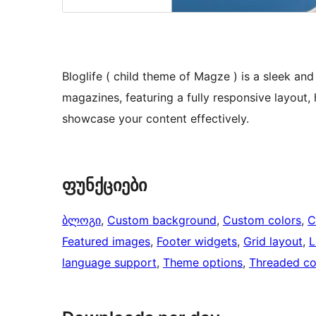
Bloglife ( child theme of Magze ) is a sleek an
magazines, featuring a fully responsive layout
showcase your content effectively.
ფუნქციები
ბლოგი
, 
Custom background
, 
Custom colors
, 
C
Featured images
, 
Footer widgets
, 
Grid layout
, 
L
language support
, 
Theme options
, 
Threaded c