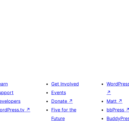
earn
Get Involved
WordPres
upport
Events
↗
evelopers
Donate
↗
Matt
↗
ordPress.tv
↗
Five for the
bbPress
Future
BuddyPre