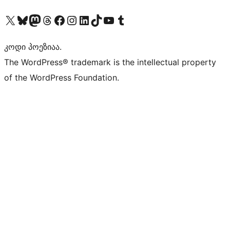
Visit our X (formerly Twitter) account
Visit our Bluesky account
Visit our Mastodon account
Visit our Threads account
Visit our Facebook page
Visit our Instagram account
Visit our LinkedIn account
Visit our TikTok account
Visit our YouTube channel
Visit our Tumblr account
კოდი პოეზიაა.
The WordPress® trademark is the intellectual property
of the WordPress Foundation.