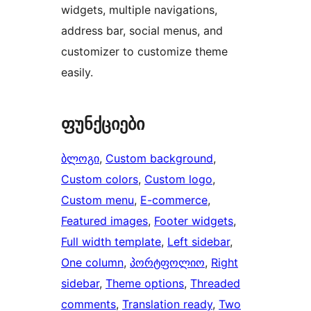
widgets, multiple navigations,
address bar, social menus, and
customizer to customize theme
easily.
ფუნქციები
ბლოგი
, 
Custom background
, 
Custom colors
, 
Custom logo
, 
Custom menu
, 
E-commerce
, 
Featured images
, 
Footer widgets
, 
Full width template
, 
Left sidebar
, 
One column
, 
პორტფოლიო
, 
Right
sidebar
, 
Theme options
, 
Threaded
comments
, 
Translation ready
, 
Two