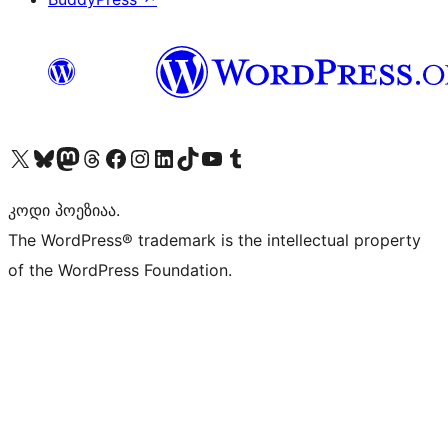
Visit our X (formerly Twitter) account
Visit our Bluesky account
Visit our Mastodon account
Visit our Threads account
Visit our Facebook page
Visit our Instagram account
Visit our LinkedIn account
Visit our TikTok account
Visit our YouTube channel
Visit our Tumblr account
კოდი პოეზიაა.
The WordPress® trademark is the intellectual property
of the WordPress Foundation.