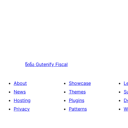
წინა
Gutenify Fiscal
About
Showcase
L
News
Themes
S
Hosting
Plugins
D
Privacy
Patterns
W