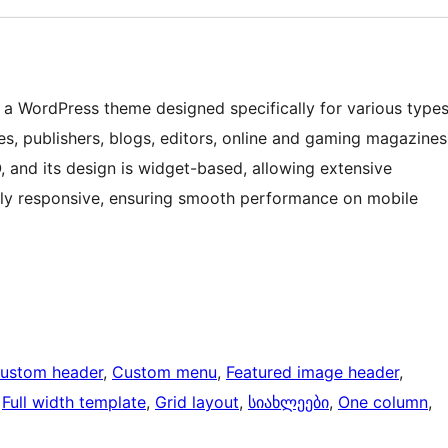
a WordPress theme designed specifically for various type
s, publishers, blogs, editors, online and gaming magazines
O, and its design is widget-based, allowing extensive
ully responsive, ensuring smooth performance on mobile
ustom header
, 
Custom menu
, 
Featured image header
, 
 
Full width template
, 
Grid layout
, 
სიახლეები
, 
One column
, 