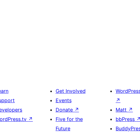
earn
Get Involved
WordPres
upport
Events
↗
evelopers
Donate
↗
Matt
↗
ordPress.tv
↗
Five for the
bbPress
Future
BuddyPre