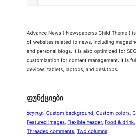
Advance News ( Newspaperss Child Theme ) is 
of websites related to news, including magazine
and personal blogs. It is also optimized for SE
customization for content management. It is f
devices, tablets, laptops, and desktops.
ფუნქციები
ბლოგი
, 
Custom background
, 
Custom colors
, 
C
Featured images
, 
Flexible header
, 
Food & drink
,
Threaded comments
, 
Two columns