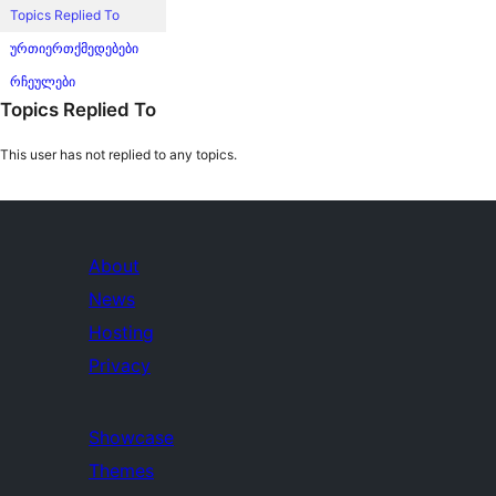
Topics Replied To
ურთიერთქმედებები
რჩეულები
Topics Replied To
This user has not replied to any topics.
About
News
Hosting
Privacy
Showcase
Themes