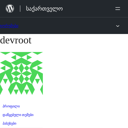
შიგთავსზე
საქართველო
გადასვლა
ფორუმები
devroot
შიგთავსზე
გადასვლა
პროფილი
დაწყებული თემები
პასუხები