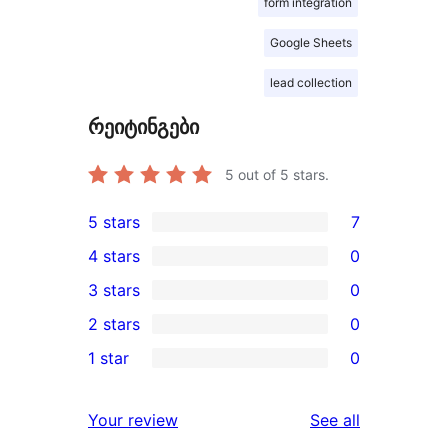
form integration
Google Sheets
lead collection
რეიტინგები
5
out of 5 stars.
5 stars
7
7
4 stars
0
5-
0
3 stars
0
star
4-
0
2 stars
0
reviews
star
3-
0
1 star
0
reviews
star
2-
0
reviews
star
1-
reviews
Your review
See all
reviews
star