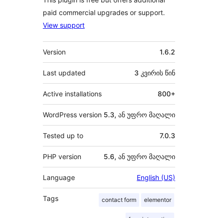
paid commercial upgrades or support.
View support
მეტა
Version
1.6.2
Last updated
3 კვირის
წინ
Active installations
800+
WordPress version
5.3, ან უფრო მაღალი
Tested up to
7.0.3
PHP version
5.6, ან უფრო მაღალი
Language
English (US)
Tags
contact form
elementor