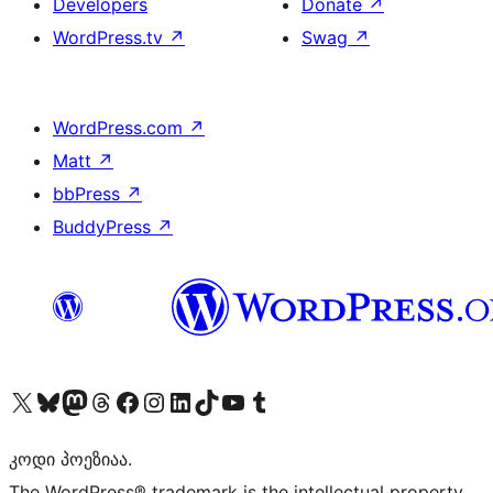
Developers
Donate
↗
WordPress.tv
↗
Swag
↗
WordPress.com
↗
Matt
↗
bbPress
↗
BuddyPress
↗
Visit our X (formerly Twitter) account
Visit our Bluesky account
Visit our Mastodon account
Visit our Threads account
Visit our Facebook page
Visit our Instagram account
Visit our LinkedIn account
Visit our TikTok account
Visit our YouTube channel
Visit our Tumblr account
კოდი პოეზიაა.
The WordPress® trademark is the intellectual property