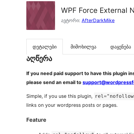
WPF Force External N
ავტორი:
AfterDarkMike
დეტალები
მიმოხილვა
დაყენება
აღწერა
If you need paid support to have this plugin i
please send an email to
support@wordpressf
Simple, if you use this plugin,
rel="nofollow
links on your wordpress posts or pages.
Feature