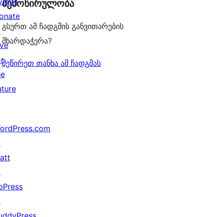
vents
შემოწირულობა
onate
გსურთ ამ ჩადგმის განვითარების
↗
მხარდაჭერა?
ive
or
შეწირეთ თანხა ამ ჩადგმას
he
uture
ordPress.com
↗
att
↗
bPress
↗
uddyPress