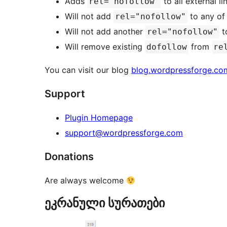
Adds
to all external l
rel="nofollow"
Will not add
to any of 
rel="nofollow"
Will not add another
t
rel="nofollow"
Will remove existing
from
dofollow
re
You can visit our blog
blog.wordpressforge.co
Support
Plugin Homepage
support@wordpressforge.com
Donations
Are always welcome
ეკრანული სურათები