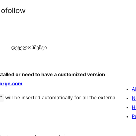
ofollow
დეველოპმენტი
nstalled or need to have a customized version
orge.com
.
A
will be inserted automatically for all the external
"
N
H
P