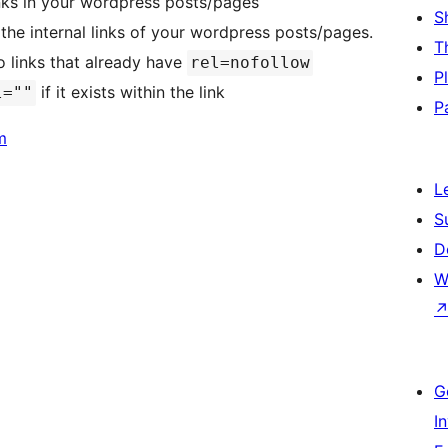
inks in your wordpress posts/pages
S
the internal links of your wordpress posts/pages.
T
o links that already have
rel=nofollow
P
if it exists within the link
l=""
P
m
L
S
D
W
G
I