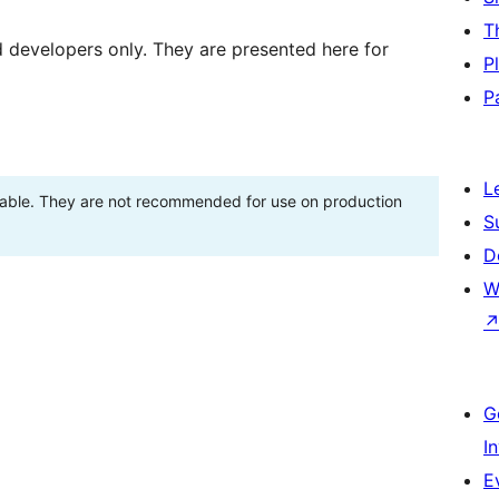
T
d developers only. They are presented here for
P
P
L
stable. They are not recommended for use on production
S
D
W
G
I
E