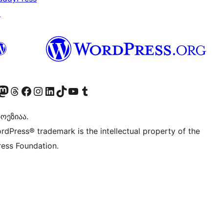
↗
Twitter) account
r Bluesky account
sit our Mastodon account
Visit our Threads account
Visit our Facebook page
Visit our Instagram account
Visit our LinkedIn account
Visit our TikTok account
Visit our YouTube channel
Visit our Tumblr account
ოეზიაა.
rdPress® trademark is the intellectual property of the
ess Foundation.