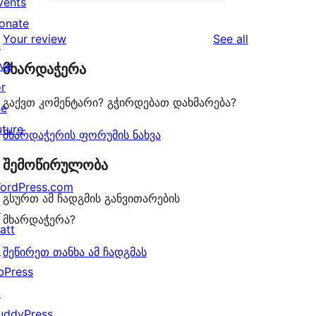
2-
vents
2
reviews
star
onate
1-
reviews
Your review
See all
reviews
↗
star
ive
მხარდაჭერა
reviews
or
გაქვთ კომენტარი? გჭირდებათ დახმარება?
he
uture
მხარდაჭერის ფორუმის ნახვა
შემოწირულობა
ordPress.com
გსურთ ამ ჩადგმის განვითარების
↗
მხარდაჭერა?
att
↗
შეწირეთ თანხა ამ ჩადგმას
bPress
↗
uddyPress