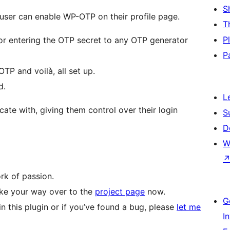
S
y user can enable WP-OTP on their profile page.
T
P
or entering the OTP secret to any OTP generator
P
OTP and voilà, all set up.
d.
L
cate with, giving them control over their login
S
D
W
rk of passion.
make your way over to the
project page
now.
G
in this plugin or if you’ve found a bug, please
let me
I