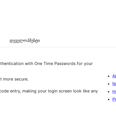
დეველოპმენტი
thentication with One Time Passwords for your
A
ot more secure.
N
code entry, making your login screen look like any
H
P