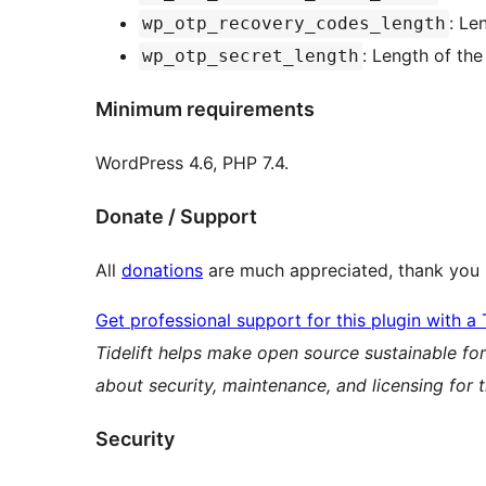
: Le
wp_otp_recovery_codes_length
: Length of the
wp_otp_secret_length
Minimum requirements
WordPress 4.6, PHP 7.4.
Donate / Support
All
donations
are much appreciated, thank you
Get professional support for this plugin with a 
Tidelift helps make open source sustainable fo
about security, maintenance, and licensing for 
Security