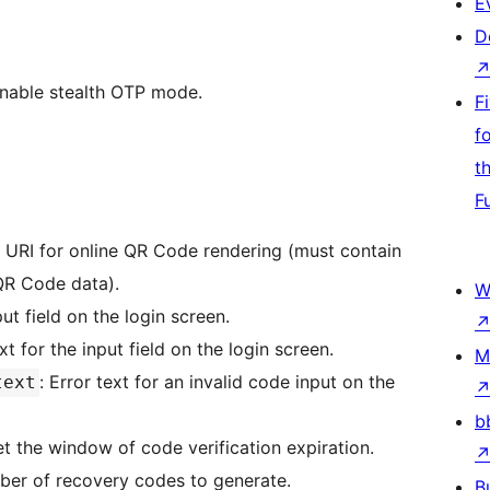
E
D
nable stealth OTP mode.
F
f
t
F
: URI for online QR Code rendering (must contain
QR Code data).
W
put field on the login screen.
xt for the input field on the login screen.
M
: Error text for an invalid code input on the
text
b
et the window of code verification expiration.
ber of recovery codes to generate.
B