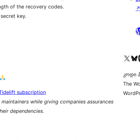
ngth of the recovery codes.
 secret key.
Visit our X (formerly 
Visit ou
Vi
კოდი პ
The Wo
Tidelift subscription
WordPr
r maintainers while giving companies assurances
their dependencies.