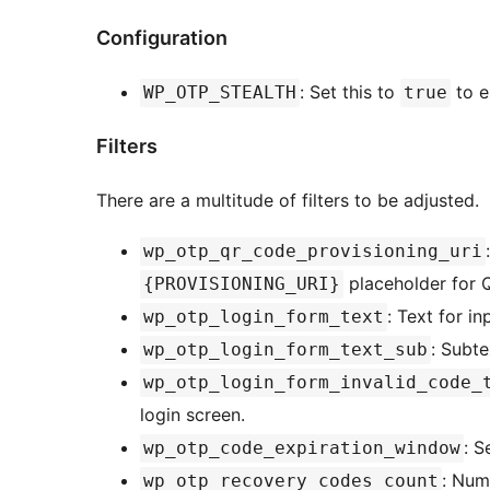
Configuration
: Set this to
to e
WP_OTP_STEALTH
true
Filters
There are a multitude of filters to be adjusted.
wp_otp_qr_code_provisioning_uri
placeholder for 
{PROVISIONING_URI}
: Text for in
wp_otp_login_form_text
: Subte
wp_otp_login_form_text_sub
wp_otp_login_form_invalid_code_
login screen.
: S
wp_otp_code_expiration_window
: Num
wp_otp_recovery_codes_count