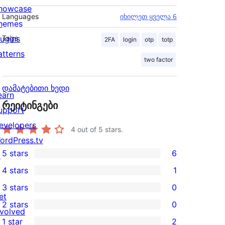
howcase
Languages
იხილეთ ყველა 6
hemes
lugins
Tags
2FA
login
otp
totp
atterns
two factor
დამატებითი ხედი
earn
რეიტინგები
upport
evelopers
4
out of 5 stars.
ordPress.tv
5 stars
6
↗
6
4 stars
1
5-
1
3 stars
0
star
4-
0
et
2 stars
0
reviews
star
3-
0
nvolved
1 star
2
review
star