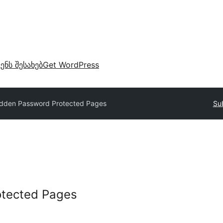
ვენს შესახებ
Get WordPress
idden Password Protected Pages
Su
otected Pages