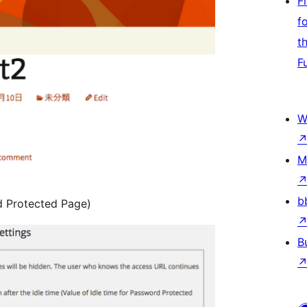
F
f
t
F
W
M
b
d Protected Page)
B