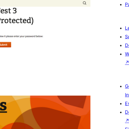
P
L
S
D
W
G
I
E
D