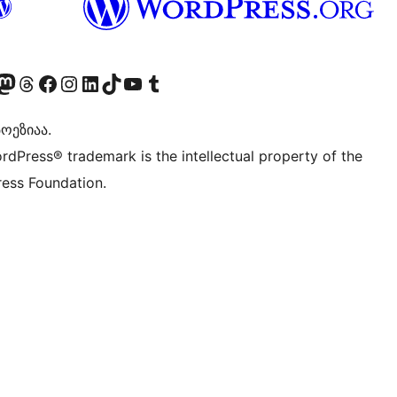
Twitter) account
r Bluesky account
sit our Mastodon account
Visit our Threads account
Visit our Facebook page
Visit our Instagram account
Visit our LinkedIn account
Visit our TikTok account
Visit our YouTube channel
Visit our Tumblr account
ოეზიაა.
rdPress® trademark is the intellectual property of the
ess Foundation.