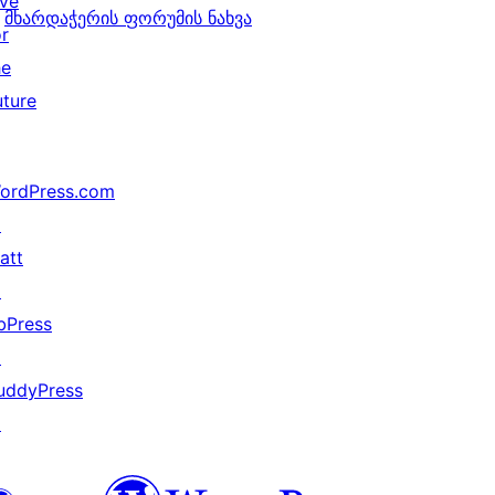
ive
მხარდაჭერის ფორუმის ნახვა
or
he
uture
ordPress.com
↗
att
↗
bPress
↗
uddyPress
↗