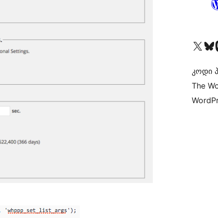
Visit our X (formerly 
Visit ou
Vi
კოდი პ
The Wo
WordPr