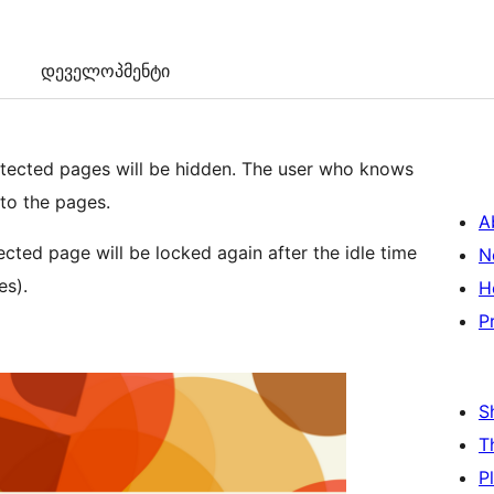
დეველოპმენტი
otected pages will be hidden. The user who knows
to the pages.
A
cted page will be locked again after the idle time
N
es).
H
P
S
T
P