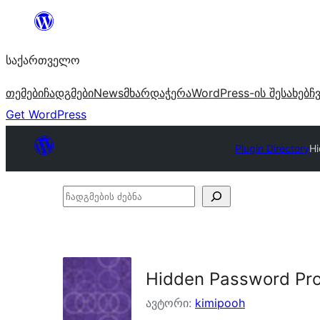
შიგთავსზე
გადასვლა
საქართველო
თემები
ჩადგმები
News
მხარდაჭერა
WordPress-ის შესახებ
ჩ
Get WordPress
Plugin Directory
H
ჩადგმების
ძებნა
Hidden Password Pr
ავტორი:
kimipooh