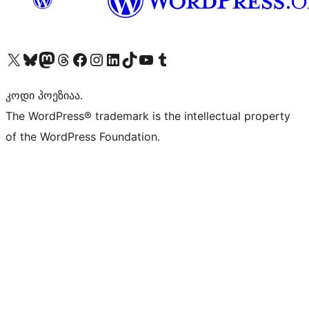
Visit our X (formerly Twitter) account
Visit our Bluesky account
Visit our Mastodon account
Visit our Threads account
Visit our Facebook page
Visit our Instagram account
Visit our LinkedIn account
Visit our TikTok account
Visit our YouTube channel
Visit our Tumblr account
კოდი პოეზიაა.
The WordPress® trademark is the intellectual property
of the WordPress Foundation.