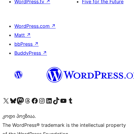
WordPress.tv
↗
Five for the Future
WordPress.com
↗
Matt
↗
bbPress
↗
BuddyPress
↗
Visit our X (formerly Twitter) account
Visit our Bluesky account
Visit our Mastodon account
Visit our Threads account
Visit our Facebook page
Visit our Instagram account
Visit our LinkedIn account
Visit our TikTok account
Visit our YouTube channel
Visit our Tumblr account
კოდი პოეზიაა.
The WordPress® trademark is the intellectual property
of the WordPress Foundation.