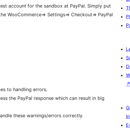
est account for the sandbox at PayPal. Simply put
T
n the WooCommerce=> Settings=> Checkout=> PayPal
P
P
L
S
D
W
es to handling errors.
ess the PayPal response which can result in big
G
ndle these warnings/errors correctly.
I
E