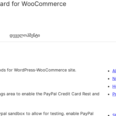
Card for WooCommerce
დეველოპმენტი
hods for WordPress-WooCommerce site.
A
N
H
s area to enable the PayPal Credit Card Rest and
P
ypal sandbox to allow for testing. enable PayPal
S