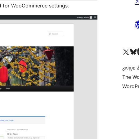
d for WooCommerce settings.
Visit our X (formerly 
Visit ou
Vi
კოდი პ
The Wo
WordPr