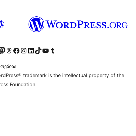
↗
Twitter) account
r Bluesky account
sit our Mastodon account
Visit our Threads account
Visit our Facebook page
Visit our Instagram account
Visit our LinkedIn account
Visit our TikTok account
Visit our YouTube channel
Visit our Tumblr account
ოეზიაა.
rdPress® trademark is the intellectual property of the
ess Foundation.