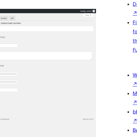
D
F
f
t
F
W
M
b
B