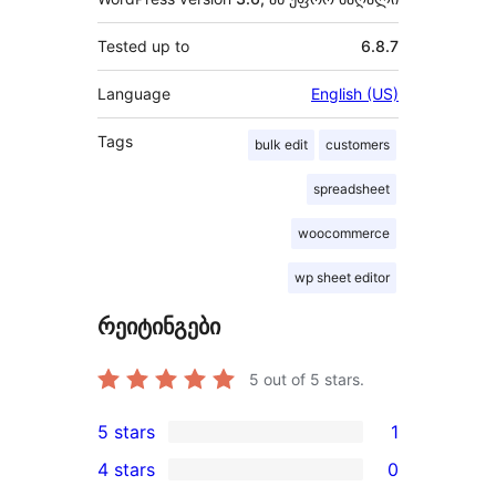
Tested up to
6.8.7
Language
English (US)
Tags
bulk edit
customers
spreadsheet
woocommerce
wp sheet editor
რეიტინგები
5
out of 5 stars.
5 stars
1
1
4 stars
0
5-
0