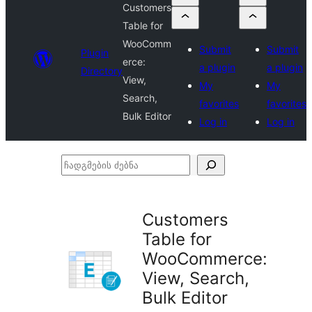
Customers
Table for
WooComm
Submit
Submit
Plugin
erce:
a plugin
a plugin
Directory
View,
My
My
Search,
favorites
favorites
Bulk Editor
Log in
Log in
ჩადგმების
ძებნა
Customers
Table for
WooCommerce:
View, Search,
Bulk Editor