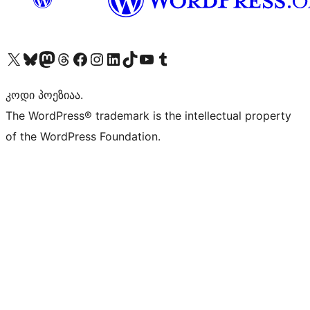
Visit our X (formerly Twitter) account
Visit our Bluesky account
Visit our Mastodon account
Visit our Threads account
Visit our Facebook page
Visit our Instagram account
Visit our LinkedIn account
Visit our TikTok account
Visit our YouTube channel
Visit our Tumblr account
კოდი პოეზიაა.
The WordPress® trademark is the intellectual property
of the WordPress Foundation.