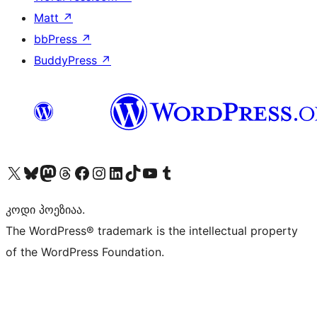
Matt
↗
bbPress
↗
BuddyPress
↗
Visit our X (formerly Twitter) account
Visit our Bluesky account
Visit our Mastodon account
Visit our Threads account
Visit our Facebook page
Visit our Instagram account
Visit our LinkedIn account
Visit our TikTok account
Visit our YouTube channel
Visit our Tumblr account
კოდი პოეზიაა.
The WordPress® trademark is the intellectual property
of the WordPress Foundation.