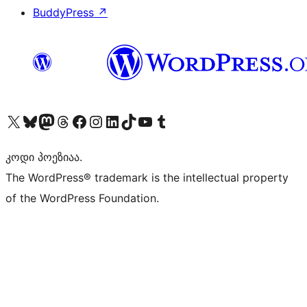
BuddyPress
↗
Visit our X (formerly Twitter) account
Visit our Bluesky account
Visit our Mastodon account
Visit our Threads account
Visit our Facebook page
Visit our Instagram account
Visit our LinkedIn account
Visit our TikTok account
Visit our YouTube channel
Visit our Tumblr account
კოდი პოეზიაა.
The WordPress® trademark is the intellectual property
of the WordPress Foundation.