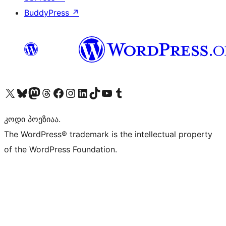
BuddyPress
↗
Visit our X (formerly Twitter) account
Visit our Bluesky account
Visit our Mastodon account
Visit our Threads account
Visit our Facebook page
Visit our Instagram account
Visit our LinkedIn account
Visit our TikTok account
Visit our YouTube channel
Visit our Tumblr account
კოდი პოეზიაა.
The WordPress® trademark is the intellectual property
of the WordPress Foundation.