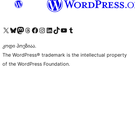
Visit our X (formerly Twitter) account
Visit our Bluesky account
Visit our Mastodon account
Visit our Threads account
Visit our Facebook page
Visit our Instagram account
Visit our LinkedIn account
Visit our TikTok account
Visit our YouTube channel
Visit our Tumblr account
კოდი პოეზიაა.
The WordPress® trademark is the intellectual property
of the WordPress Foundation.