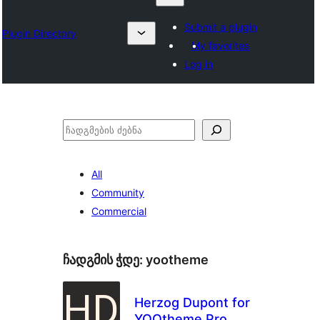
Submit a plugin
Plugin Directory
My favorites
Log in
ძებნა
All
Community
Commercial
ჩადგმის ჭდე:
yootheme
Herzog Dupont for
YOOtheme Pro