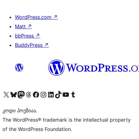
WordPress.com
↗
Matt
↗
bbPress
↗
BuddyPress
↗
Visit our X (formerly Twitter) account
Visit our Bluesky account
Visit our Mastodon account
Visit our Threads account
Visit our Facebook page
Visit our Instagram account
Visit our LinkedIn account
Visit our TikTok account
Visit our YouTube channel
Visit our Tumblr account
კოდი პოეზიაა.
The WordPress® trademark is the intellectual property
of the WordPress Foundation.