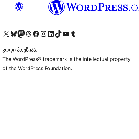
Visit our X (formerly Twitter) account
Visit our Bluesky account
Visit our Mastodon account
Visit our Threads account
Visit our Facebook page
Visit our Instagram account
Visit our LinkedIn account
Visit our TikTok account
Visit our YouTube channel
Visit our Tumblr account
კოდი პოეზიაა.
The WordPress® trademark is the intellectual property
of the WordPress Foundation.