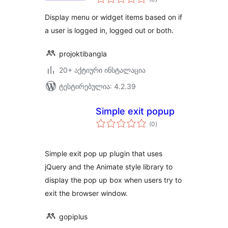
რეიტინგი
Display menu or widget items based on if
a user is logged in, logged out or both.
projoktibangla
20+ აქტიური ინსტალაცია
ტესტირებულია: 4.2.39
Simple exit popup
საერთო
(0
)
რეიტინგი
Simple exit pop up plugin that uses
jQuery and the Animate style library to
display the pop up box when users try to
exit the browser window.
gopiplus