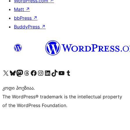
WordPress.com
↗
Matt
↗
bbPress
↗
BuddyPress
↗
Visit our X (formerly Twitter) account
Visit our Bluesky account
Visit our Mastodon account
Visit our Threads account
Visit our Facebook page
Visit our Instagram account
Visit our LinkedIn account
Visit our TikTok account
Visit our YouTube channel
Visit our Tumblr account
კოდი პოეზიაა.
The WordPress® trademark is the intellectual property
of the WordPress Foundation.