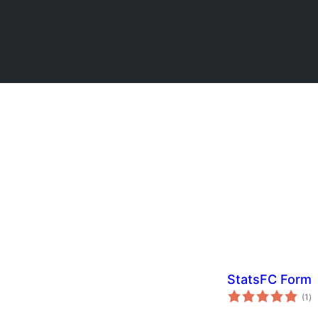
StatsFC Form
ს
(1
)
რე