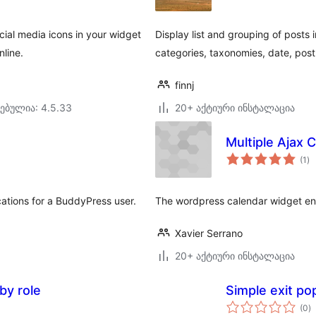
ocial media icons in your widget
Display list and grouping of post
nline.
categories, taxonomies, date, post
finnj
ებულია: 4.5.33
20+ აქტიური ინსტალაცია
Multiple Ajax 
ს
(1
)
რე
ications for a BuddyPress user.
The wordpress calendar widget enha
Xavier Serrano
20+ აქტიური ინსტალაცია
by role
Simple exit po
ს
(0
)
რ