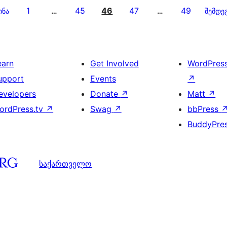
1
45
46
47
49
ინა
…
…
შემდე
earn
Get Involved
WordPres
upport
Events
↗
evelopers
Donate
↗
Matt
↗
ordPress.tv
↗
Swag
↗
bbPress
BuddyPre
საქართველო