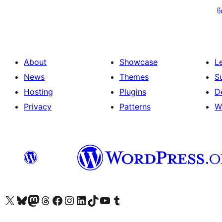
გვერდებათ
წ
დაშლა
About
Showcase
L
News
Themes
S
Hosting
Plugins
D
Privacy
Patterns
W
Visit our X (formerly Twitter) account
Visit our Bluesky account
Visit our Mastodon account
Visit our Threads account
Visit our Facebook page
Visit our Instagram account
Visit our LinkedIn account
Visit our TikTok account
Visit our YouTube channel
Visit our Tumblr account