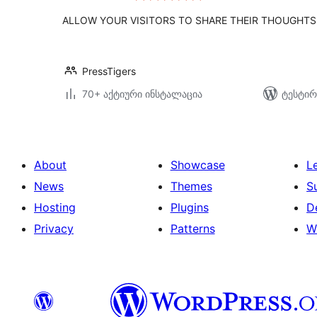
ALLOW YOUR VISITORS TO SHARE THEIR THOUGHTS
PressTigers
70+ აქტიური ინსტალაცია
ტესტირ
About
Showcase
L
News
Themes
S
Hosting
Plugins
D
Privacy
Patterns
W