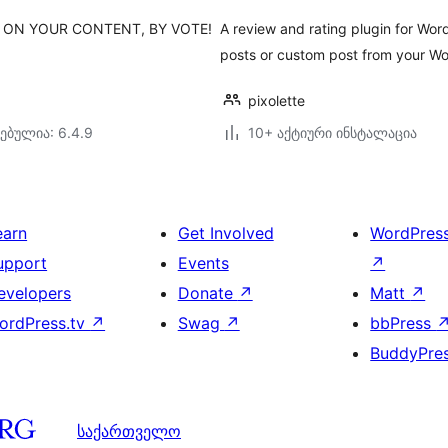
 ON YOUR CONTENT, BY VOTE!
A review and rating plugin for Wor
posts or custom post from your Wo
pixolette
ებულია: 6.4.9
10+ აქტიური ინსტალაცია
earn
Get Involved
WordPres
upport
Events
↗
evelopers
Donate
↗
Matt
↗
ordPress.tv
↗
Swag
↗
bbPress
BuddyPre
საქართველო