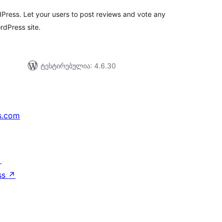
dPress. Let your users to post reviews and vote any
rdPress site.
ტესტირებულია: 4.6.30
s.com
↗
ss
↗